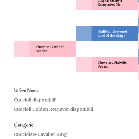
Eng.ch Ritzilyn
Remember Me
MultiCh. Thevenet
Lord of the Rings
Thevenet Vanidad
Mistica
Thevenet Diabolic
Dream
Ultime News
Cuccioli disponibili!
Cuccioli Golden Retriever disponibili
Categorie
Cucciolate Cavalier King