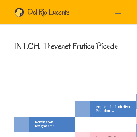
INT.CH. Thevenet Frutica Picada
Eng.ch.sh.ch Ritzilyn
Brandon jw
Remington
Ringmaster