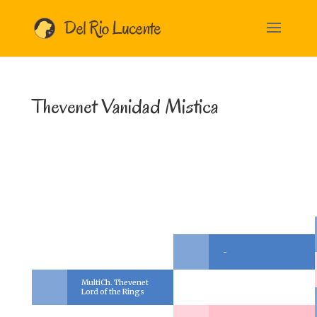
Thevenet Vanidad Mistica
-
MultiCh. Thevenet
Lord of the Rings