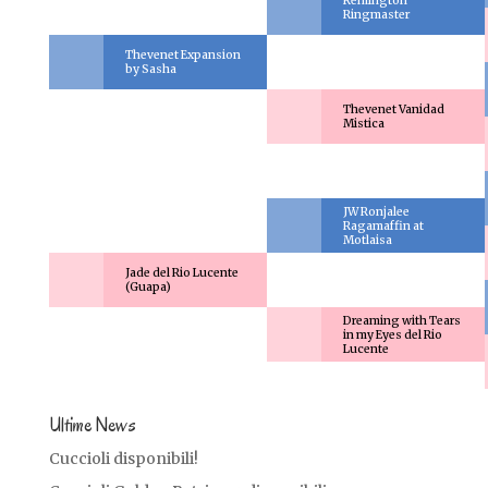
Remington
Ringmaster
Thevenet Expansion
by Sasha
Thevenet Vanidad
Mistica
JW Ronjalee
Ragamaffin at
Motlaisa
Jade del Rio Lucente
(Guapa)
Dreaming with Tears
in my Eyes del Rio
Lucente
Ultime News
Cuccioli disponibili!