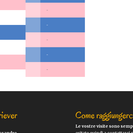
-
-
-
-
-
riever
Come raggiungerc
Le vostre visite sono sem
essandro
esitate quindi a contattarci 