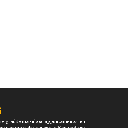
i
pre gradite ma solo su appuntamento
, non
per venire a vedere i nostri golden retriever.