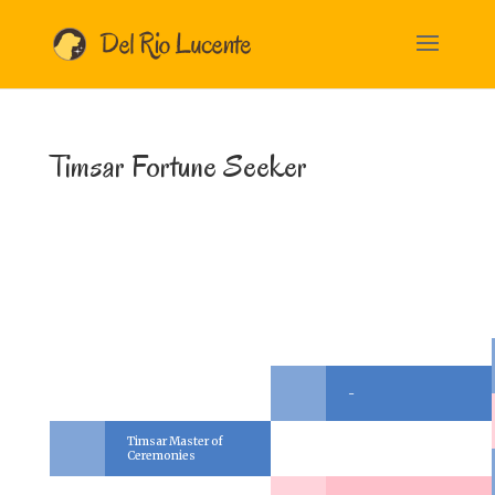
Timsar Fortune Seeker
-
Timsar Master of
Ceremonies