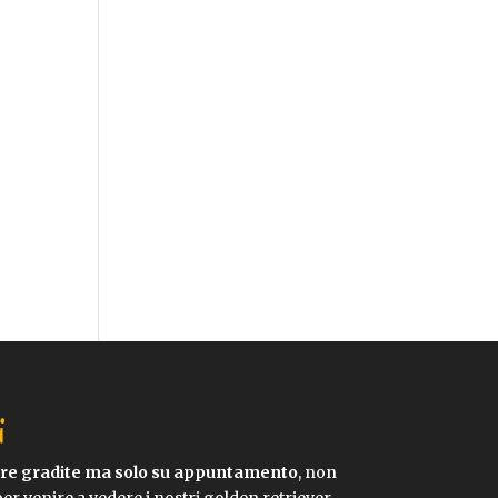
i
pre gradite ma solo su appuntamento
, non
per venire a vedere i nostri golden retriever.