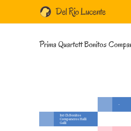
Prima Quartett Bonitos Compa
-
Int Ch Bonitos
Companeros Halli
Galli