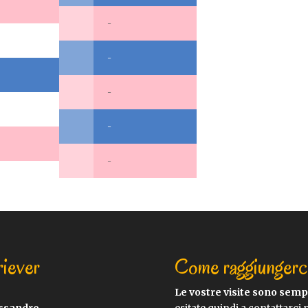
-
-
-
-
-
riever
Come raggiungerc
Le vostre visite sono sem
essandro
esitate quindi a contattarci 