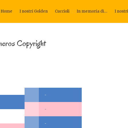
Home
I nostri Golden
Cuccioli
In memoria di…
I nostr
neros Copyright
-
-
-