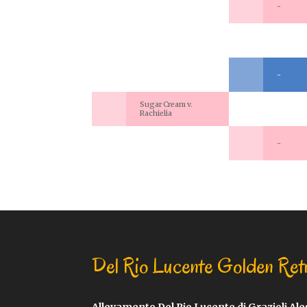
-
-
Sugar Cream v.
Rachielia
-
Del Rio Lucente Golden Ret
Allevamento Del Rio Lucente di Grazioli Al