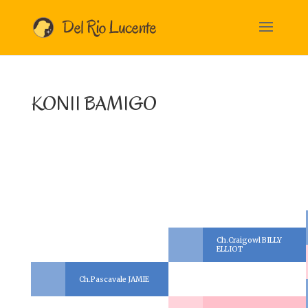
KONII BAMIGO
Ch.Craigowl BILLY
ELLIOT
Ch.Pascavale JAMIE