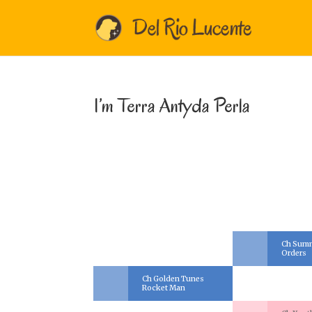
I’m Terra Antyda Perla
Ch Sum
Orders
Ch Golden Tunes
Rocket Man