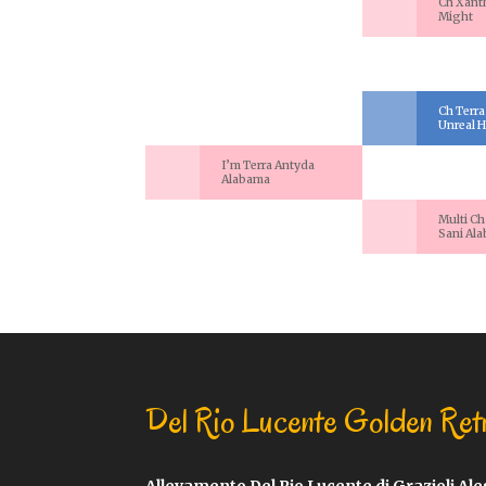
Ch Xant
Might
Ch Terra
Unreal 
I’m Terra Antyda
Alabama
Multi Ch
Sani Al
Del Rio Lucente Golden Ret
Allevamento Del Rio Lucente di Grazioli Al