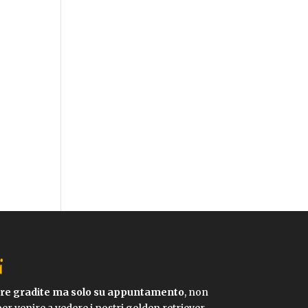
i
pre gradite ma solo su appuntamento
, non
per venire a vedere i nostri golden retriever.