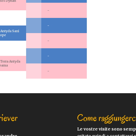
hos Dynah
-
-
 Antyda Sani
Hope
-
-
 Terra Antyda
abama
-
riever
Come raggiungerc
Le vostre visite sono sem
essandro
esitate quindi a contattarci 