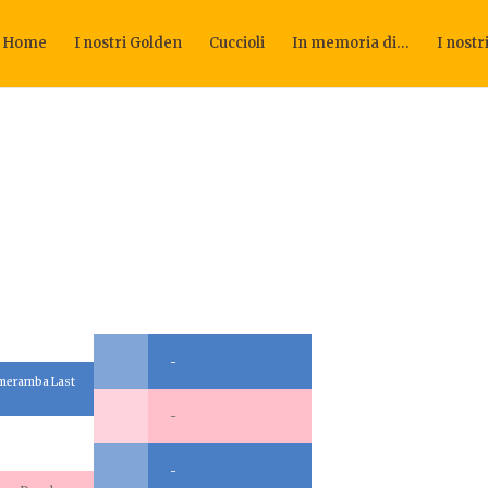
Home
I nostri Golden
Cuccioli
In memoria di…
I nostr
-
meramba Last
-
-