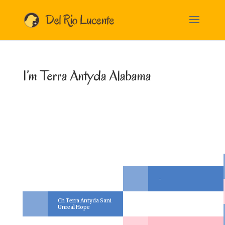
I’m Terra Antyda Alabama
-
Ch Terra Antyda Sani
Unreal Hope