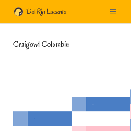
Craigowl Columbia
-
-