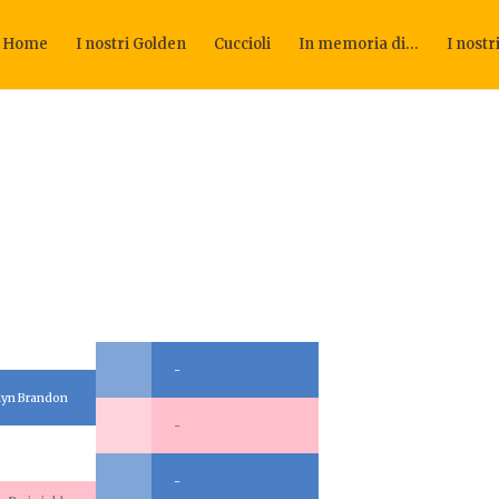
Home
I nostri Golden
Cuccioli
In memoria di…
I nostr
-
ilyn Brandon
-
-