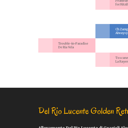
Pearlbar
for Ritzi
Ch Zam
Always
Trouble-in-Paradise
De Ria Vela
Toscane
La Rayer
Del Rio Lucente Golden Ret
Allevamento Del Rio Lucente di Grazioli Al