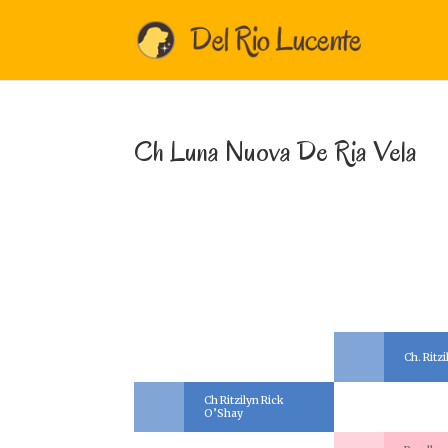
Ch Luna Nuova De Ria Vela
Ch. Ritz
Ch Ritzilyn Rick
O’Shay