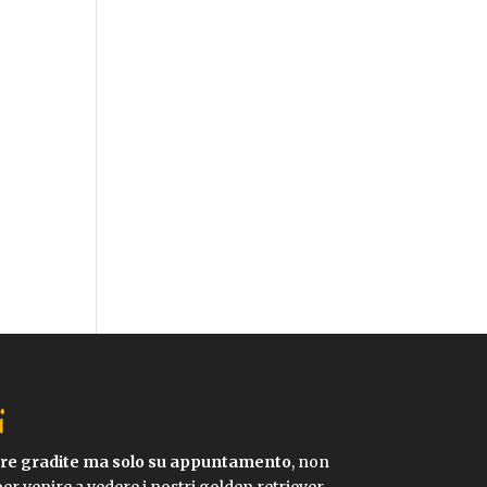
i
pre gradite ma solo su appuntamento
, non
per venire a vedere i nostri golden retriever.