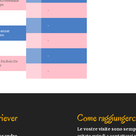
n Periwinkle
lyn
-
-
panzar
you
-
-
 Du Bois De
e
-
riever
Come raggiungerc
Le vostre visite sono sem
essandro
esitate quindi a contattarci 