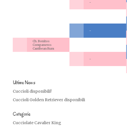
-
-
Ch. Bonitos
Companeros
Carribean Rum
-
Ultime News
Cuccioli disponibili!
Cuccioli Golden Retriever disponibili
Categorie
Cucciolate Cavalier King