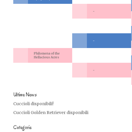
-
-
Philomena of the
Hellacious Acres
-
Ultime News
Cuccioli disponibili!
Cuccioli Golden Retriever disponibili
Categorie