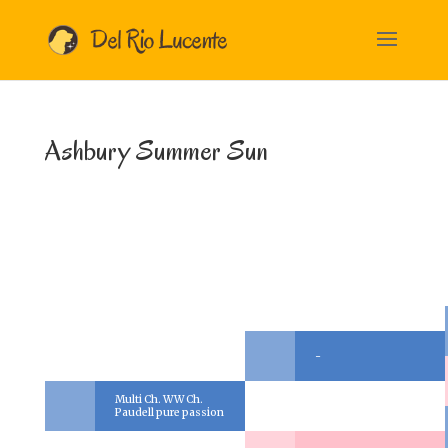
Ashbury Summer Sun
-
Multi Ch. WW Ch.
Paudell pure passion