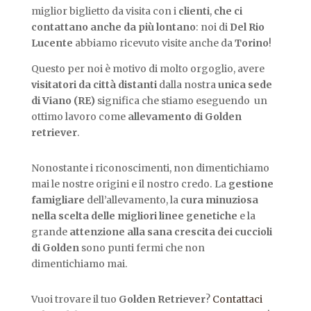
miglior biglietto da visita con i
clienti
,
che ci
contattano anche da più lontano
: noi di
Del Rio
Lucente
abbiamo ricevuto visite anche da
Torino
!
Questo per noi è motivo di molto orgoglio, avere
visitatori da città distanti
dalla nostra
unica sede
di Viano (RE)
significa che stiamo eseguendo un
ottimo lavoro come
allevamento di Golden
retriever
.
Nonostante i riconoscimenti, non dimentichiamo
mai le nostre origini e il nostro credo. La
gestione
famigliare
dell’allevamento, la
cura minuziosa
nella scelta delle migliori linee genetiche
e la
grande
attenzione alla sana crescita dei cuccioli
di Golden
sono punti fermi che non
dimentichiamo mai.
Vuoi trovare il tuo
Golden Retriever
?
Contattaci