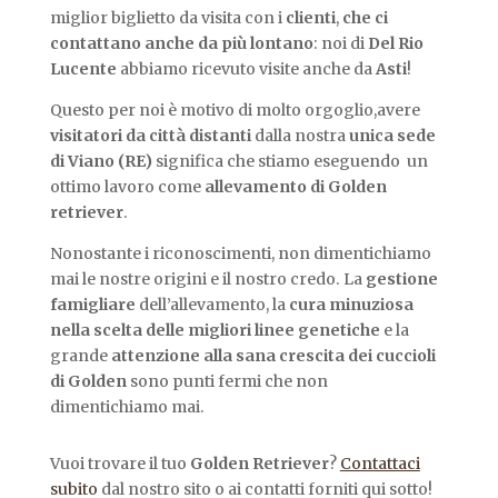
miglior biglietto da visita con i
clienti
,
che ci
contattano anche da più lontano
: noi di
Del Rio
Lucente
abbiamo ricevuto visite anche da
Asti
!
Questo per noi è motivo di molto orgoglio,avere
visitatori da città distanti
dalla nostra
unica sede
di Viano (RE)
significa che stiamo eseguendo un
ottimo lavoro come
allevamento di Golden
retriever
.
Nonostante i riconoscimenti, non dimentichiamo
mai le nostre origini e il nostro credo. La
gestione
famigliare
dell’allevamento, la
cura minuziosa
nella scelta delle migliori linee genetiche
e la
grande
attenzione alla sana crescita dei cuccioli
di Golden
sono punti fermi che non
dimentichiamo mai.
Vuoi trovare il tuo
Golden Retriever
?
Contattaci
subito
dal nostro sito o ai contatti forniti qui sotto!