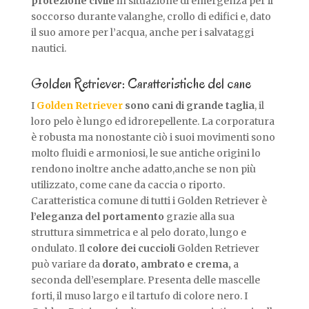
protezione civile
in situazione di emergenza per il
soccorso durante valanghe, crollo di edifici e, dato
il suo amore per l’acqua, anche per i salvataggi
nautici.
Golden Retriever: Caratteristiche del cane
I
Golden Retriever
sono cani di grande taglia
, il
loro pelo è lungo ed idrorepellente. La corporatura
è robusta ma nonostante ciò i suoi movimenti sono
molto fluidi e armoniosi, le sue antiche origini lo
rendono inoltre anche adatto,anche se non più
utilizzato, come cane da caccia o riporto.
Caratteristica comune di tutti i Golden Retriever è
l’eleganza del portamento
grazie alla sua
struttura simmetrica e al pelo dorato, lungo e
ondulato. Il
colore dei cuccioli
Golden Retriever
può variare da
dorato, ambrato e crema,
a
seconda dell’esemplare. Presenta delle mascelle
forti, il muso largo e il tartufo di colore nero. I