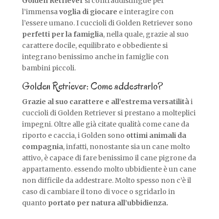
Golden Retriever
si contraddistingue per
l’immensa
voglia di giocare
e interagire con
l’essere umano. I cuccioli di Golden Retriever sono
perfetti per la famiglia
, nella quale, grazie al suo
carattere docile, equilibrato e obbediente si
integrano benissimo anche in famiglie con
bambini piccoli.
Golden Retriever: Come addestrarlo?
Grazie al suo carattere e all’estrema versatilità
i
cuccioli di Golden Retriever si prestano a molteplici
impegni. Oltre alle già citate qualità come cane da
riporto e caccia, i Golden sono
ottimi animali da
compagnia
, infatti, nonostante sia un cane molto
attivo, è capace di fare benissimo il cane pigrone da
appartamento. essendo molto ubbidiente è un cane
non difficile da addestrare. Molto spesso non c’è il
caso di cambiare il tono di voce o sgridarlo in
quanto
portato per natura all’ubbidienza.