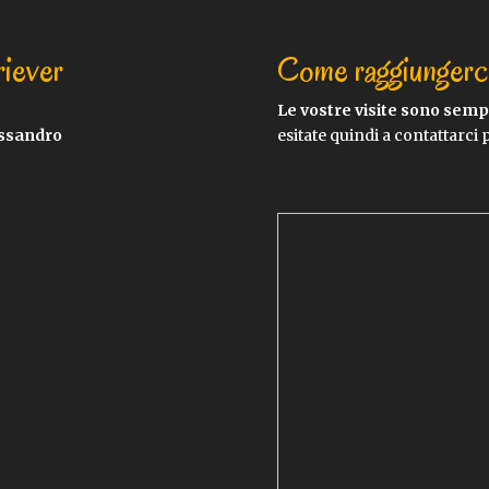
riever
Come raggiungerc
Le vostre visite sono sem
essandro
esitate quindi a contattarci 